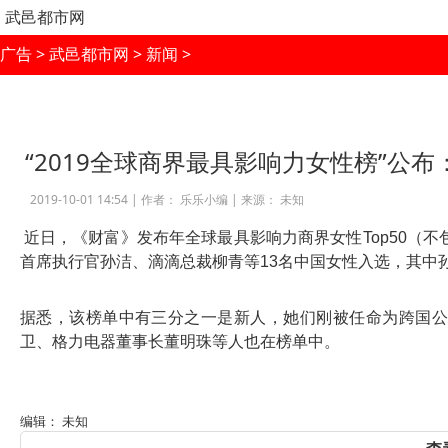
武邑都市网
广告
>
武邑都市网
>
新闻
>
“2019全球商界最具影响力女性榜”公
2019-10-01 14:54 |
作者： 乐乐小编
|
来源： 未知
近日，《财富》发布年全球最具影响力商界女性Top50（
首席执行官孙洁、滴滴总裁柳青等13名中国女性入选，其中
据悉，该榜单中有三分之一是新人，她们刚被任命为跨国公
卫、格力电器董事长董明珠等人也在榜单中。
编辑： 未知